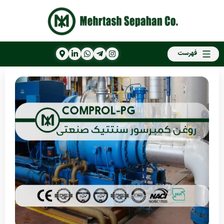
فهرست