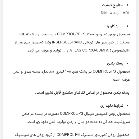
سطوح کیفیت
DIN 51506 VDL
موارد کاربرد
محصول روغن کمپرسور سنتتیک COMPROL-PG برای حصول بیشینه بازده
عملکرد در کمپرسور های گردشی INGERSOLL-RAND ونیز کمپرسور های غیر از
IRبخصوص ATLAS COPCO-COMPAR و … تولید و عرضه می گردد.
بسته بندی
محصول COMPROL-PG در بشکه های 208 لیتری استاندارد بسته بندی و قابل
عرضه است.
بسته بندی محصول بر اساس تقاضای مشتری قابل تغییر است.
شرایط نگهداری
محصول روغن کمپرسور مینرال COMPROL-PG بصورت در بسته در محل
سرپوشیده حداقل به مدت دو سال از زمان تولید، قابل نگهداری است.
محصول روغن کمپرسور سنتتیک COMPROL-PG از گروه روغن های سینتتیک