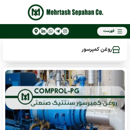
فهرست
روغن کمپرسور