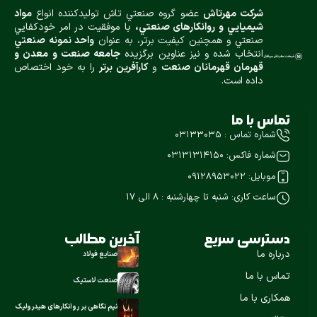
شركت مهرتاش
عضو گروه صنعتي تاش توليدكننده انواع
مواد
شيميایي و روانكارهای صنعتي،
با موفقيت در امر خودكفايي
صنعتي و همچنين كيفيت برتر، به عنوان
واحد نمونه صنعتي
انتخاب شده و نيز عناوین برگزیده
جامعه صنعت و معدن و
قهرمان قهرمانان صنعت
و
كارآفرين برتر
را به خود اختصاص
داده است.
تماس با ما
شماره تماس : ۰۳۱۳۳۰۳۵
شماره فاکس: ۰۳۱۳۱۳۱۴۱۵۰
موبایل: 09128953022
ساعت کاری: شنبه تا چهارشنبه : ۸ الی 17
دسترسی سریع
آخرین مطالب
درباره ما
صنایع فولاد
تماس با ما
صنعت لاستیک
همکاری با ما
نیم نگاهی بر روانکارهای هیدرولیک