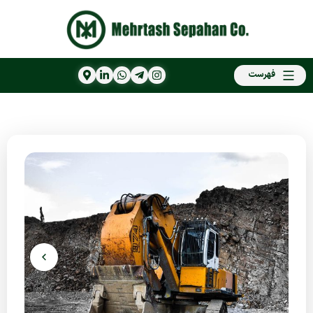
فهرست