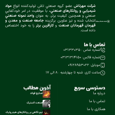
شركت مهرتاش
عضو گروه صنعتي تاش توليدكننده انواع
مواد
شيميایي و روانكارهای صنعتي،
با موفقيت در امر خودكفايي
صنعتي و همچنين كيفيت برتر، به عنوان
واحد نمونه صنعتي
انتخاب شده و نيز عناوین برگزیده
جامعه صنعت و معدن و
قهرمان قهرمانان صنعت
و
كارآفرين برتر
را به خود اختصاص
داده است.
تماس با ما
شماره تماس : ۰۳۱۳۳۰۳۵
شماره فاکس: ۰۳۱۳۱۳۱۴۱۵۰
موبایل: 09128953022
ساعت کاری: شنبه تا چهارشنبه : ۸ الی 17
دسترسی سریع
آخرین مطالب
درباره ما
صنایع فولاد
تماس با ما
صنعت لاستیک
همکاری با ما
نیم نگاهی بر روانکارهای هیدرولیک