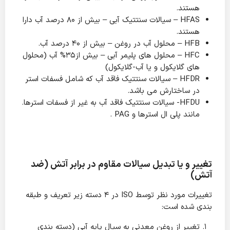
هستند.
HFAS – سیالات سنتتیک آبی – بیش از 80 درصد آب دارا
هستند.
HFB – محلول آب در روغن – بیش از 40 درصد آب.
HFC – محلول های پلیمر آبی – بیش از35% آب (محلول
های گلایکول و یا آب-گلایکول)
HFDR – سیالات سنتتیک فاقد آب که شامل فسفات استر
در ساختارش می باشد.
HFDU- سیالات سنتتیک فاقد آب به غیر از فسفات استرها.
مانند پلی ال استرها و PAG .
تغییر و یا تبدیل سیالات مقاوم در برابر آتش (ضد
آتش
)
تغییرات مورد نظر توسط ISO در 4 دسته زیر تعریف و طبقه
بندی شده است:
تغییر از روغن معدنی به سیال پایه آبی (دسته بندی