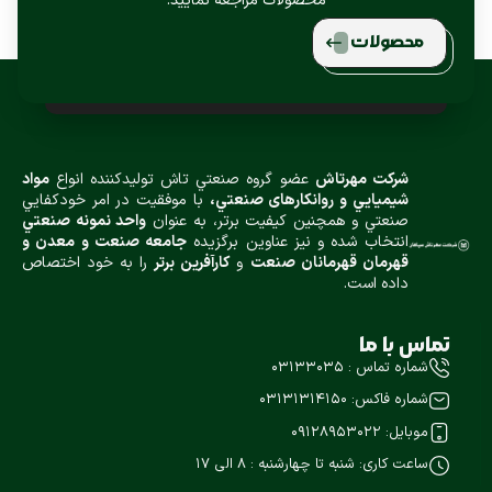
محصولات مراجعه نمایید.
محصولات
شركت مهرتاش
عضو گروه صنعتي تاش توليدكننده انواع
مواد
شيميایي و روانكارهای صنعتي،
با موفقيت در امر خودكفايي
صنعتي و همچنين كيفيت برتر، به عنوان
واحد نمونه صنعتي
انتخاب شده و نيز عناوین برگزیده
جامعه صنعت و معدن و
قهرمان قهرمانان صنعت
و
كارآفرين برتر
را به خود اختصاص
داده است.
تماس با ما
شماره تماس : ۰۳۱۳۳۰۳۵
شماره فاکس: ۰۳۱۳۱۳۱۴۱۵۰
موبایل: 09128953022
ساعت کاری: شنبه تا چهارشنبه : ۸ الی 17