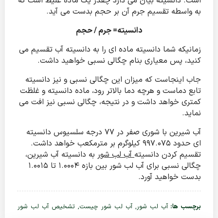
است. دانسیته بیان می دارد چقدر یک ماده غلیظ است که
به واسطه تقسیم جرم آن بر حجم بدست می آید.
دانسیته= جرم / حجم
زمانیکه شما دانسیته ماده ای را به دانسیته آب تقسیم می
کنید، پس معیاری بنام چگالی نسبی خواهید داشت.
جاب اینجاست که میزان این چگالی نسبی و نیز دانسیته
تابع دماست و هرچه دما بالاتر رود، ماده دانسیته و غلظت
کمتری خواهد داشت و در نتیجه، چگالی نسبی نیز افت می
نماید.
آب شیرین با شوری صفر در 77 درجه سلسیوس دانسیته
ای حدود 997.075 کیلوگرم بر مترمکعب خواهد داشت.
تقسیم کردن دانسیته
آب لب شور
به دانسیته آب شیرین،
چگالی نسبی برای آب لب شور بین بازه 1.0004 تا 1.0015
بدست خواهید آورد.
برچسب ها:
آب لب شور
,
آب لب شور چیست
,
تشخیص آب لب شور