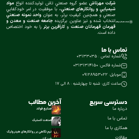
شركت مهرتاش
عضو گروه صنعتي تاش توليدكننده انواع
مواد
شيميایي و روانكارهای صنعتي،
با موفقيت در امر خودكفايي
صنعتي و همچنين كيفيت برتر، به عنوان
واحد نمونه صنعتي
انتخاب شده و نيز عناوین برگزیده
جامعه صنعت و معدن و
قهرمان قهرمانان صنعت
و
كارآفرين برتر
را به خود اختصاص
داده است.
تماس با ما
شماره تماس : ۰۳۱۳۳۰۳۵
شماره فاکس: ۰۳۱۳۱۳۱۴۱۵۰
موبایل: 09128953022
ساعت کاری: شنبه تا چهارشنبه : ۸ الی 17
دسترسی سریع
آخرین مطالب
درباره ما
صنایع فولاد
تماس با ما
صنعت لاستیک
همکاری با ما
نیم نگاهی بر روانکارهای هیدرولیک
مقالات
ضد آتش