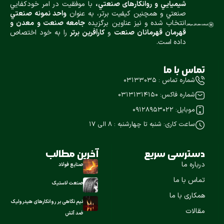
شيميایي و روانكارهای صنعتي،
با موفقيت در امر خودكفايي
صنعتي و همچنين كيفيت برتر، به عنوان
واحد نمونه صنعتي
انتخاب شده و نيز عناوین برگزیده
جامعه صنعت و معدن و
قهرمان قهرمانان صنعت
و
كارآفرين برتر
را به خود اختصاص
داده است.
تماس با ما
شماره تماس : ۰۳۱۳۳۰۳۵
شماره فاکس: ۰۳۱۳۱۳۱۴۱۵۰
موبایل: 09128953022
ساعت کاری: شنبه تا چهارشنبه : ۸ الی 17
دسترسی سریع
آخرین مطالب
درباره ما
صنایع فولاد
تماس با ما
صنعت لاستیک
همکاری با ما
نیم نگاهی بر روانکارهای هیدرولیک
مقالات
ضد آتش