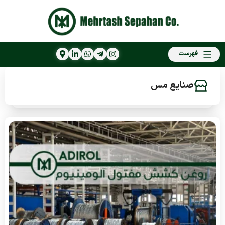
فهرست
صنایع مس