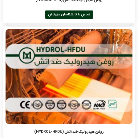
روغن هیدرولیک ضد آتش (HYDROL-HFC)
تماس با کارشناسان مهرتاش
روغن هیدرولیک ضد آتش (HYDROL-HFDU)